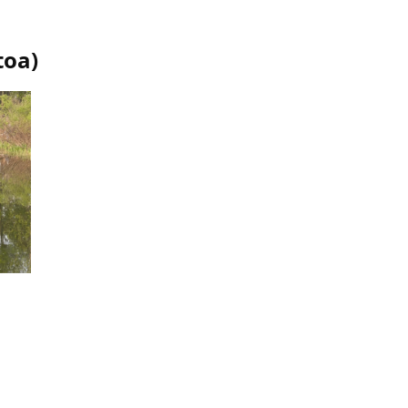
toa
)