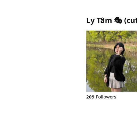
Ly Tâm 🎭
(
cu
209
Followers