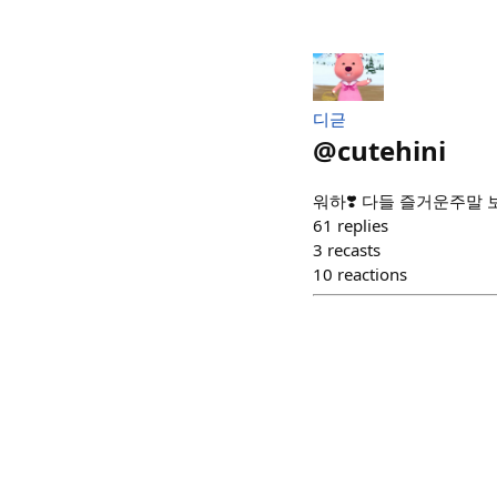
디귿
@
cutehini
워하❣️ 다들 즐거운주말 
61
replies
3
recasts
10
reactions