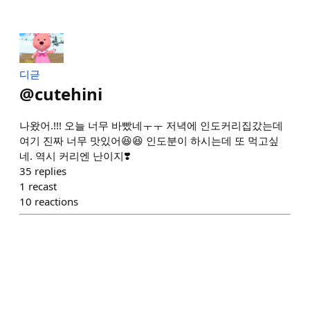
디귿
@
cutehini
나왔어.!!! 오늘 너무 바빴네ㅜㅜ 저녁에 인도커리집갔는데
여기 진짜 너무 맛있어😆😆 인도분이 하시는데 또 먹고싶
네. 역시 커리엔 난이지❣️
35
replies
1
recast
10
reactions