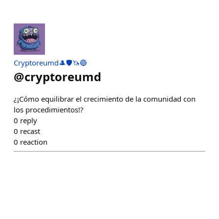
Cryptoreumd🎩🛡️🦄🔵
@
cryptoreumd
¿¡Cómo equilibrar el crecimiento de la comunidad con
los procedimientos!?
0
reply
0
recast
0
reaction