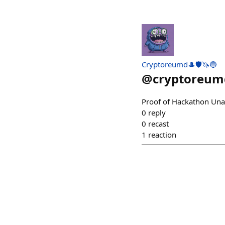
Cryptoreumd🎩🛡️🦄🔵
@
cryptoreum
Proof of Hackathon Una 
0
reply
0
recast
1
reaction