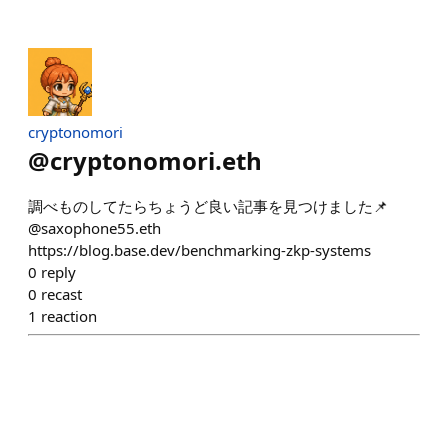
cryptonomori
@
cryptonomori.eth
調べものしてたらちょうど良い記事を見つけました📌
@saxophone55.eth
https://blog.base.dev/benchmarking-zkp-systems
0
reply
0
recast
1
reaction