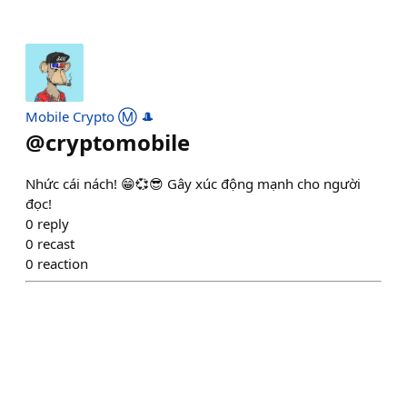
Mobile Crypto Ⓜ️ 🎩
@
cryptomobile
Nhức cái nách! 😁💞😎 Gây xúc động mạnh cho người
đọc!
0
reply
0
recast
0
reaction