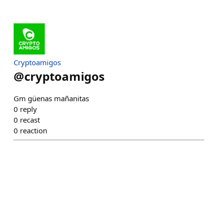
Cryptoamigos
@
cryptoamigos
Gm güenas mañanitas
0
reply
0
recast
0
reaction