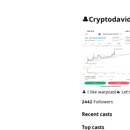
🎩Cryptodavid
🎩 I like warpcast🔥 Let
2442
Followers
Recent casts
Top casts