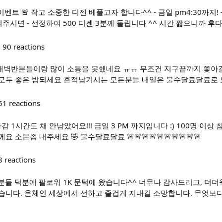
눔 이벤트 🚨 작고 소중한 디젠 베풀고자 합니다^^ - 금일 pm4:30까지! -
남겨주시면 - 선정하여 500 디젠 3분께 돌립니다 ^^ 시간 짧으니까 후
90
reactions
새벽반분들이랑 많이 소통을 못했네요 ㅠㅠ 무조건 지구끝까지 쫓아
 모두 좋은 밤되세요 흔적남기시는 모든분들 내일은 불수달료달료로 모시
51
reactions
🚨🚨 마감 1시간도 채 안남았어요!!! 금일 3 PM 까지입니다 :) 100명 
 소문좀 내주세요 🤣 불수달료달료 🚨🚨🚨🚨🚨🚨🚨🚨🚨🚨
8
reactions
투카분들 덕분에 팔로워 1K 문턱에 왔습니다^^ 너무나 감사드리고, 더더욱
습니다. 온체인 세상에서 선하고 즐겁게 지내길 소망합니다. 무엇보