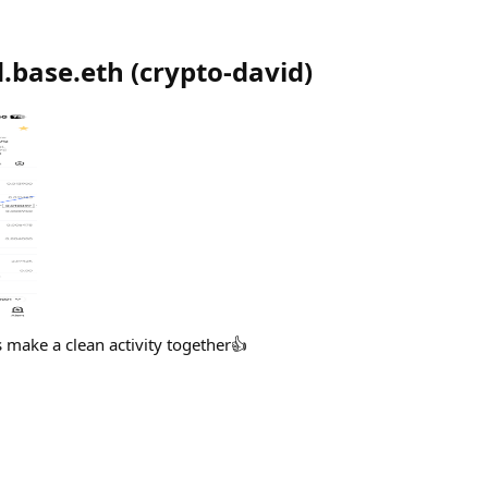
.base.eth
(
crypto-david
)
’s make a clean activity together👍