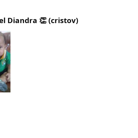
el Diandra 👏
(
cristov
)