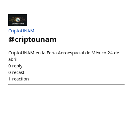
CriptoUNAM
@
criptounam
CriptoUNAM en la Feria Aeroespacial de México 24 de
abril
0
reply
0
recast
1
reaction