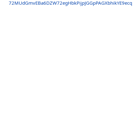
72MUdGmvEBa6DZW72egHbkPijpJGGpPAGXbhikYE9ecq