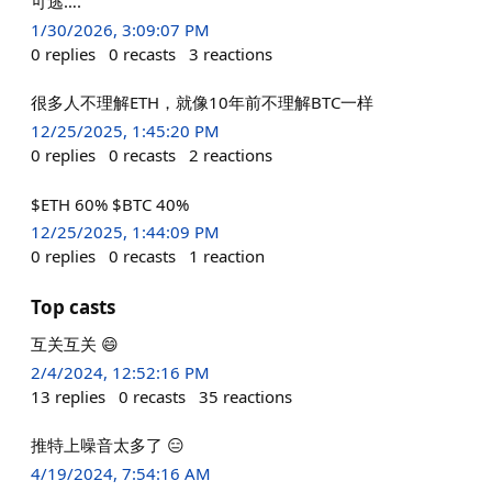
可逃….
1/30/2026, 3:09:07 PM
0
replies
0
recasts
3
reactions
很多人不理解ETH，就像10年前不理解BTC一样
12/25/2025, 1:45:20 PM
0
replies
0
recasts
2
reactions
$ETH 60% $BTC 40%
12/25/2025, 1:44:09 PM
0
replies
0
recasts
1
reaction
Top casts
互关互关 😄
2/4/2024, 12:52:16 PM
13
replies
0
recasts
35
reactions
推特上噪音太多了 😑
4/19/2024, 7:54:16 AM