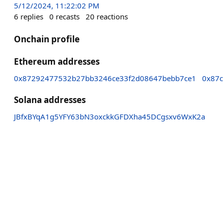
5/12/2024, 11:22:02 PM
6
replies
0
recasts
20
reactions
Onchain profile
Ethereum addresses
0x87292477532b27bb3246ce33f2d08647bebb7ce1
0x87
Solana addresses
JBfxBYqA1g5YFY63bN3oxckkGFDXha45DCgsxv6WxK2a