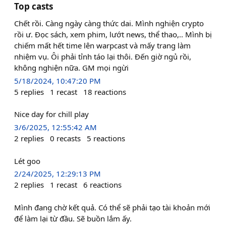
Top casts
Chết rồi. Càng ngày càng thức dai. Mình nghiện crypto
rồi ư. Đọc sách, xem phim, lướt news, thể thao,.. Mình bị
chiếm mất hết time lên warpcast và mấy trang làm
nhiệm vụ. Ôi phải tỉnh táo lại thôi. Đến giờ ngủ rồi,
không nghiện nữa. GM mọi ngừi
5/18/2024, 10:47:20 PM
5
replies
1
recast
18
reactions
Nice day for chill play
3/6/2025, 12:55:42 AM
2
replies
0
recasts
5
reactions
Lét goo
2/24/2025, 12:29:13 PM
2
replies
1
recast
6
reactions
Mình đang chờ kết quả. Có thể sẽ phải tạo tài khoản mới
để làm lại từ đầu. Sẽ buồn lắm ấy.