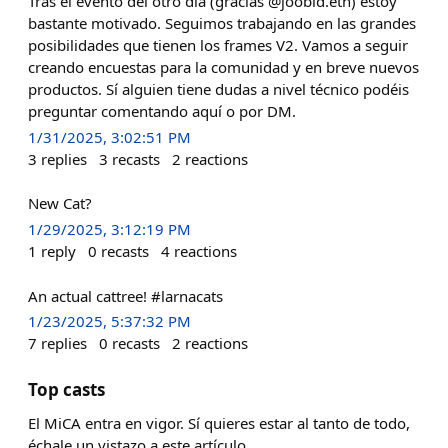
Tras el evento del otro día (gracias @joobid.eth) estoy
bastante motivado. Seguimos trabajando en las grandes
posibilidades que tienen los frames V2. Vamos a seguir
creando encuestas para la comunidad y en breve nuevos
productos. Sí alguien tiene dudas a nivel técnico podéis
preguntar comentando aquí o por DM.
1/31/2025, 3:02:51 PM
3
replies
3
recasts
2
reactions
New Cat?
1/29/2025, 3:12:19 PM
1
reply
0
recasts
4
reactions
An actual cattree! #larnacats
1/23/2025, 5:37:32 PM
7
replies
0
recasts
2
reactions
Top casts
El MiCA entra en vigor. Sí quieres estar al tanto de todo,
échale un vistazo a este artículo.