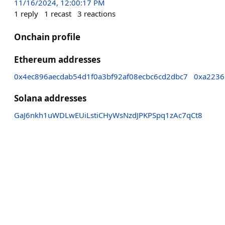
11/16/2024, 12:00:17 PM
1
reply
1
recast
3
reactions
Onchain profile
Ethereum addresses
0x4ec896aecdab54d1f0a3bf92af08ecbc6cd2dbc7
0xa2236
Solana addresses
GaJ6nkh1uWDLwEUiLstiCHyWsNzdJPKPSpq1zAc7qCt8