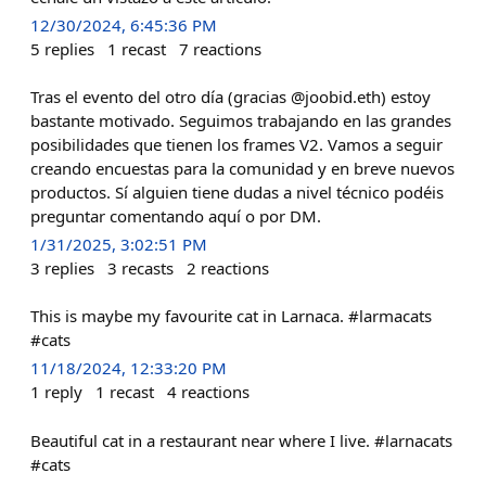
12/30/2024, 6:45:36 PM
5
replies
1
recast
7
reactions
Tras el evento del otro día (gracias @joobid.eth) estoy
bastante motivado. Seguimos trabajando en las grandes
posibilidades que tienen los frames V2. Vamos a seguir
creando encuestas para la comunidad y en breve nuevos
productos. Sí alguien tiene dudas a nivel técnico podéis
preguntar comentando aquí o por DM.
1/31/2025, 3:02:51 PM
3
replies
3
recasts
2
reactions
This is maybe my favourite cat in Larnaca. #larmacats
#cats
11/18/2024, 12:33:20 PM
1
reply
1
recast
4
reactions
Beautiful cat in a restaurant near where I live. #larnacats
#cats