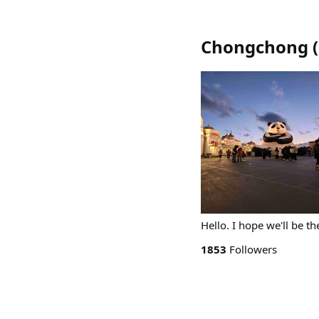
Chongchong
(
Hello. I hope we'l
1853
Followers