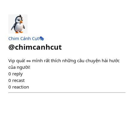
Chim Cánh Cụt🎭
@
chimcanhcut
Vip quá! 🥜 mình rất thích những câu chuyện hài hước
của người!
0
reply
0
recast
0
reaction