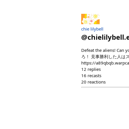
chie lilybell
@
chielilybell.
Defeat the aliens! Ca
ろ！ 見事勝利した人はスクリーン
https://a89qbqb.warpca
12
replies
16
recasts
20
reactions