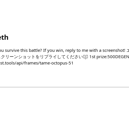
eth
n you survive this battle? If you win, reply to me with a sc
ショットをリプライしてください⠉̮⃝︎︎ 1st prize:500DEGEN‎|•'-'
st.tools/api/frames/tame-octopus-51