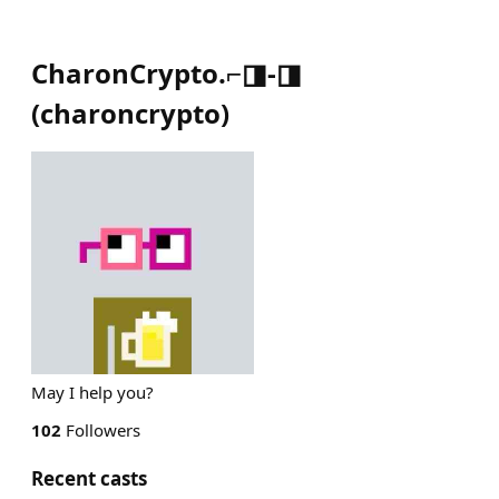
CharonCrypto.⌐◨-◨
(
charoncrypto
)
May I help you?
102
Followers
Recent casts