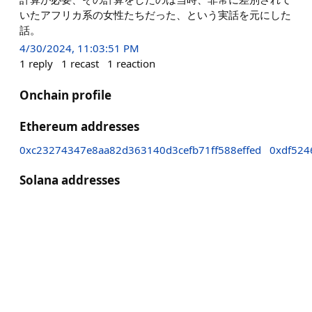
いたアフリカ系の女性たちだった、という実話を元にした
話。
4/30/2024, 11:03:51 PM
1
reply
1
recast
1
reaction
Onchain profile
Ethereum addresses
0xc23274347e8aa82d363140d3cefb71ff588effed
0xdf524
Solana addresses