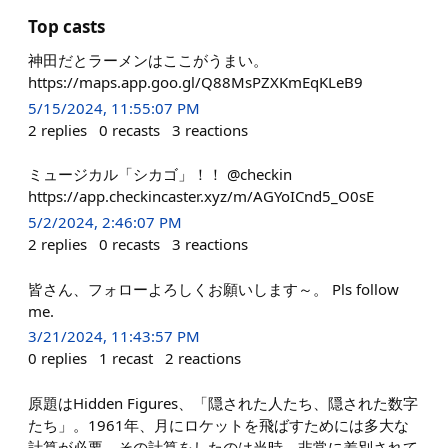
Top casts
神田だとラーメンはここがうまい。
https://maps.app.goo.gl/Q88MsPZXKmEqKLeB9
5/15/2024, 11:55:07 PM
2
replies
0
recasts
3
reactions
ミュージカル「シカゴ」！！ @checkin
https://app.checkincaster.xyz/m/AGYoICnd5_O0sE
5/2/2024, 2:46:07 PM
2
replies
0
recasts
3
reactions
皆さん、フォローよろしくお願いします～。 Pls follow
me.
3/21/2024, 11:43:57 PM
0
replies
1
recast
2
reactions
原題はHidden Figures、「隠された人たち、隠された数字
たち」。1961年、月にロケットを飛ばすためには多大な
計算が必要、その計算をしたのは当時、非常に差別されて