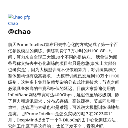
Chao
@
chao
前天Prime Intellect宣布用去中心化的方式完成了第一个百
亿参数模型的训练。训练耗费了7万小时的H100 GPU时
间，算力来自全球三大洲30个不同的提供方。 我曾认为那
些号称支持去中心化训练的项目都只是忽悠(事实上大部分
也确实是)，因为大模型训练不仅依赖算力，对训练集群的
整体架构也有极高要求。 大模型训练已发展到10万个H100
级别，这种多卡集群依赖复杂的分布式计算技术，节点之间
必须具备极高的带宽和极低的延迟。目前大家普遍使用的
InfiniBand网络带宽可达400Gbps，延迟低至纳秒级别。除
了算力和通讯需求，分布式存储、高效缓存、节点同步和一
致性、热管理与容错也都是难题，可以说大模型训练满地都
是坑。 那Prime Intellect是怎么实现的呢？在2023年11
月，DeepMind提出了一个叫DiLoCo的去中心化训练方法，
它的工作原理是这样的： 太长了发不全，看图片吧