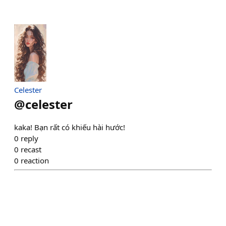
Celester
@
celester
kaka! Bạn rất có khiếu hài hước!
0
reply
0
recast
0
reaction