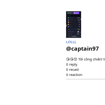
LOLLL
@
captain97
😘😘😚 Tới công chiện! 
0
reply
0
recast
0
reaction