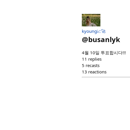
kyoung📈🚀
@
busanlyk
4월 10일 투표합시다!!!
11
replies
5
recasts
13
reactions