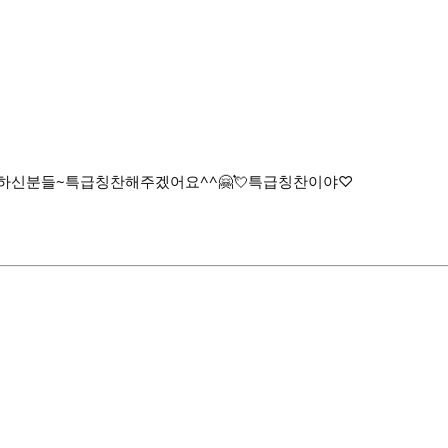
께하신분들~특급칭찬해주겠어요^^🤗💘특급칭찬이야♡