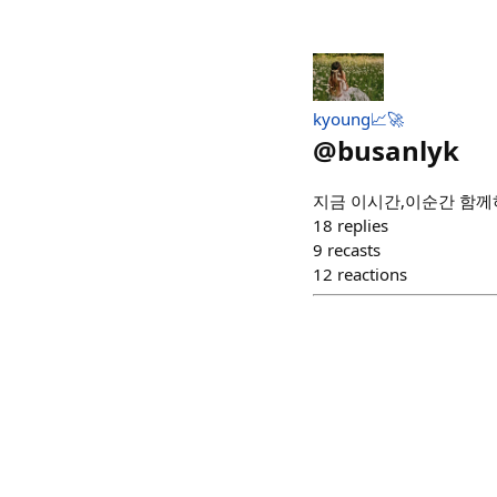
kyoung📈🚀
@
busanlyk
지금 이시간,이순간 함
18
replies
9
recasts
12
reactions