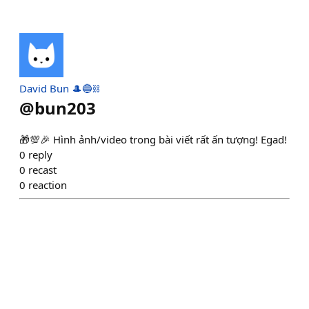
David Bun 🎩🔵⛓️
@
bun203
🎁💯🎉 Hình ảnh/video trong bài viết rất ấn tượng! Egad!
0
reply
0
recast
0
reaction