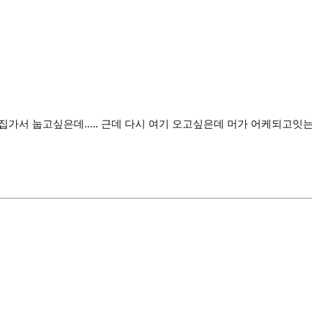
 집가서 눕고싶은데….. 근데 다시 여기 오고싶은데 머가 어케되고잇