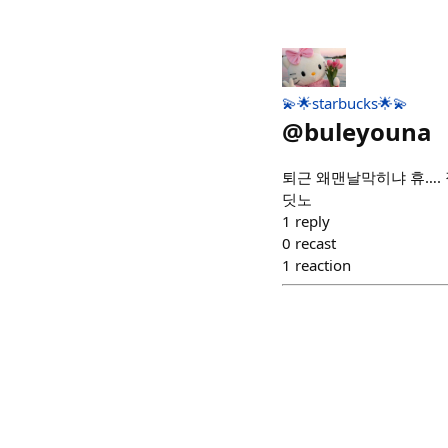
💫🌟starbucks🌟💫
@
buleyouna
퇴근 왜맨날막히냐 휴….
딧노
1
reply
0
recast
1
reaction