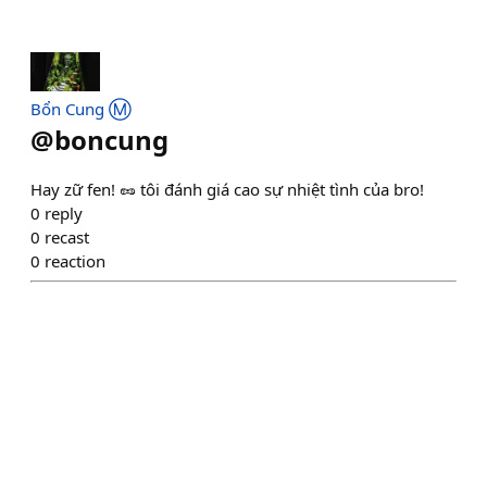
Bổn Cung Ⓜ️
@
boncung
Hay zữ fen! 🥜 tôi đánh giá cao sự nhiệt tình của bro!
0
reply
0
recast
0
reaction