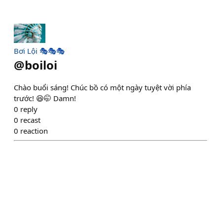
Bơi Lội 🎭🎭🎭
@
boiloi
Chào buổi sáng! Chúc bồ có một ngày tuyệt vời phía
trước! 😆🤭 Damn!
0
reply
0
recast
0
reaction