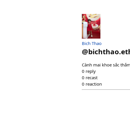
Bich Thao
@
bichthao.et
Cành mai khoe sắc thắm,
0
reply
0
recast
0
reaction