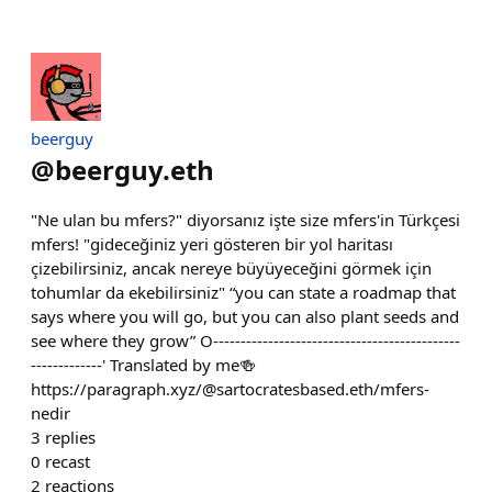
beerguy
@
beerguy.eth
"Ne ulan bu mfers?" diyorsanız işte size mfers'in Türkçesi
mfers! "gideceğiniz yeri gösteren bir yol haritası
çizebilirsiniz, ancak nereye büyüyeceğini görmek için
tohumlar da ekebilirsiniz" “you can state a roadmap that
says where you will go, but you can also plant seeds and
see where they grow” O---------------------------------------------
-------------' Translated by me🍻
https://paragraph.xyz/@sartocratesbased.eth/mfers-
nedir
3
replies
0
recast
2
reactions