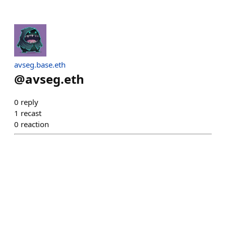
avseg.base.eth
@
avseg.eth
0
reply
1
recast
0
reaction