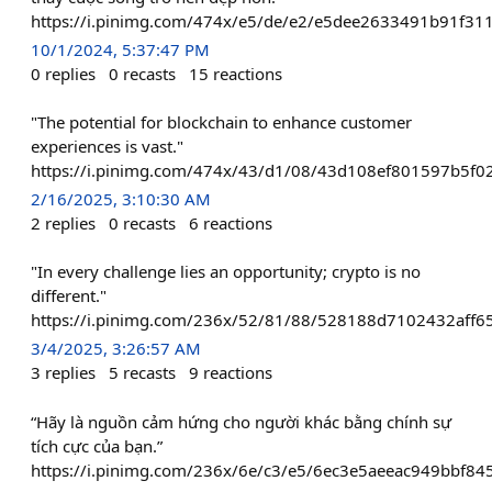
https://i.pinimg.com/474x/e5/de/e2/e5dee2633491b91f31
10/1/2024, 5:37:47 PM
0
replies
0
recasts
15
reactions
"The potential for blockchain to enhance customer
experiences is vast."
https://i.pinimg.com/474x/43/d1/08/43d108ef801597b5f02
2/16/2025, 3:10:30 AM
2
replies
0
recasts
6
reactions
"In every challenge lies an opportunity; crypto is no
different."
https://i.pinimg.com/236x/52/81/88/528188d7102432aff6
3/4/2025, 3:26:57 AM
3
replies
5
recasts
9
reactions
“Hãy là nguồn cảm hứng cho người khác bằng chính sự
tích cực của bạn.”
https://i.pinimg.com/236x/6e/c3/e5/6ec3e5aeeac949bbf8