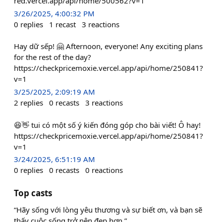
red.vercel.app/api/home/500562?v=1
3/26/2025, 4:00:32 PM
0
replies
1
recast
3
reactions
Hay dữ sếp! 🤗 Afternoon, everyone! Any exciting plans
for the rest of the day?
https://checkpricemoxie.vercel.app/api/home/250841?
v=1
3/25/2025, 2:09:19 AM
2
replies
0
recasts
3
reactions
😆👋 tui có một số ý kiến đóng góp cho bài viết! Ô hay!
https://checkpricemoxie.vercel.app/api/home/250841?
v=1
3/24/2025, 6:51:19 AM
0
replies
0
recasts
0
reactions
Top casts
“Hãy sống với lòng yêu thương và sự biết ơn, và bạn sẽ
thấy cuộc sống trở nên đẹp hơn.”