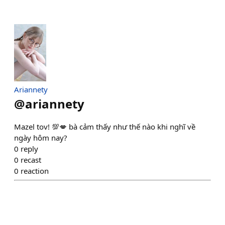
Ariannety
@
ariannety
Mazel tov! 💯💋 bà cảm thấy như thế nào khi nghĩ về
ngày hôm nay?
0
reply
0
recast
0
reaction