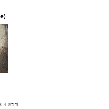
de
)
한데 쨍쨍해