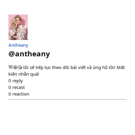
Antheany
@
antheany
👋🤩😘 tôi sẽ tiếp tục theo dõi bài viết và ủng hộ tôi! Mất
kiên nhẫn quá!
0
reply
0
recast
0
reaction