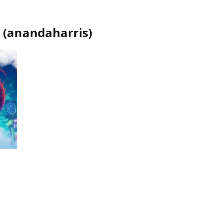
(
anandaharris
)