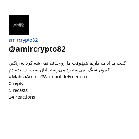
amircrypto82
@
amircrypto82
گفت ما ادامه داریم هیچ‌وقت ما رو حذف نمی‌شه کرد به رنگین‌
کمون سنگ نمی‌شه زد می‌رسه پایان شب، سپیده دم
#MahsaAmini #WomanLifeFreedom
0
reply
5
recasts
24
reactions