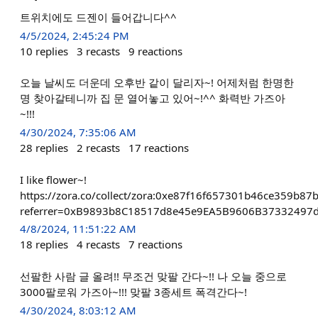
트위치에도 드젠이 들어갑니다^^
4/5/2024, 2:45:24 PM
10
replies
3
recasts
9
reactions
오늘 날씨도 더운데 오후반 같이 달리자~! 어제처럼 한명한
명 찾아갈테니까 집 문 열어놓고 있어~!^^ 화력반 가즈아
~!!!
4/30/2024, 7:35:06 AM
28
replies
2
recasts
17
reactions
I like flower~!
https://zora.co/collect/zora:0xe87f16f657301b46ce359b8
referrer=0xB9893b8C18517d8e45e9EA5B9606B37332497
4/8/2024, 11:51:22 AM
18
replies
4
recasts
7
reactions
선팔한 사람 글 올려!! 무조건 맞팔 간다~!! 나 오늘 중으로
3000팔로워 가즈아~!!! 맞팔 3종세트 폭격간다~!
4/30/2024, 8:03:12 AM