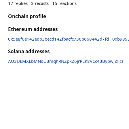
17
replies
3
recasts
15
reactions
Onchain profile
Ethereum addresses
0x5e8f6e142edb3becd142fbacfc736b668442d7fd
0xb989
Solana addresses
AU3UEMXEbMNoU3mqhRNZpkZ6jrPLK8VCc43BybwjZFcs