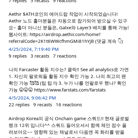
7
replies
5
recasts
9
reactions
Aethir $ATH코인의 에어드랍 작업이 시작되었습니다!
Aethir 노드 홀더분들은 자동으로 참가되어 받으실 수 있구
요~ 홀더 아니신 분들은, Galxe와 Layer3 배지를 통해 가능!
웹사이트: https://airdrop.aethir.com/home?
referralCode=2K1t6WWcfhmGMi81hYjB (댓글 계속 👇)
4/25/2024, 7:19:40 PM
9
replies
3
recasts
7
reactions
나의 Farcaster 활동 지수는? 클릭!! See all analytics로 가면
1. 자신의 팔로워들 활동 지수 확인 가능 2. 나의 최고의 팬
확인 가능 🥰🥰 (팁 팁 !!) 3. 누가 나를 언팔로우 했나? 확인
가능 🤫🤫🤫 https://www.farstats.com/farstats
4/5/2024, 9:06:42 PM
22
replies
9
recasts
16
reactions
Airdrop Korea의 공식 Onchain game 스쿼드!! 현재 글로벌
랭크 12위 입니다^^ 스쿼드 들어오셔서 함께 체인 점수 올
려보아요~~ 영향력 있는 채널로서 다음엔 꼭 화리를 받을