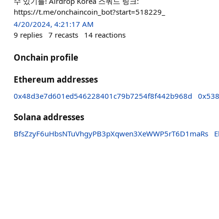
수 있기를! Airdrop Korea 스쿼드 링크:
https://t.me/onchaincoin_bot?start=518229_
4/20/2024, 4:21:17 AM
9
replies
7
recasts
14
reactions
Onchain profile
Ethereum addresses
0x48d3e7d601ed546228401c79b7254f8f442b968d
0x538
Solana addresses
BfsZzyF6uHbsNTuVhgyPB3pXqwen3XeWWP5rT6D1maRs
E