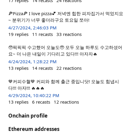
17
replies
14
recasts
24
reactions
🍕Pizza🍕 I love pizza💕 저녁엔 힙한 피자집가서 먹었지요
~ 분위기가 너무 좋더라구요 토요일 쪼아!
4/27/2024, 2:46:03 PM
19
replies
11
recasts
33
reactions
🥹픽픽픽 수고했어 오늘도🥹 모두 오늘 하루도 수고하셨어
요~ 더 나은 내일이 기다리고 있다!!! 아자자🔥
4/24/2024, 1:28:22 PM
13
replies
14
recasts
22
reactions
🤎커피수혈🤎 커피와 함께 출근 중입니닷! 오늘도 힘냅시
다!!! 아자!!! 🔥🔥🔥
4/29/2024, 10:40:22 PM
13
replies
6
recasts
12
reactions
Onchain profile
Ethereum addresses