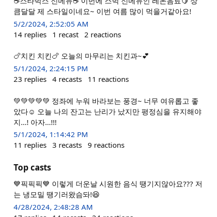
☕️스타벅스 신메뉴☕️ 이번에 스벅 신메뉴인 레몬음료🍋 상
큼달달 제 스타일이네요~ 이번 여름 많이 먹을거같아요!
5/2/2024, 2:52:05 AM
14
replies
1
recast
2
reactions
🍗치킨 치킨🍗 오늘의 마무리는 치킨과~💕
5/1/2024, 2:24:15 PM
23
replies
4
recasts
11
reactions
💚💚💚💚💚 정좌에 누워 바라보는 풍경~ 너무 여유롭고 좋
았다☺️ 오늘 나의 잔고는 난리가 났지만 평정심을 유지해야
지...! 아자...!!!
5/1/2024, 1:14:42 PM
11
replies
3
recasts
9
reactions
Top casts
💙픽픽픽💙 이렇게 더운날 시원한 음식 땡기지않아요??? 저
는 냉모밀 땡기러왔슴돠!😆
4/28/2024, 2:48:28 AM