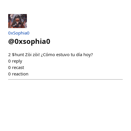
0xSophia0
@
0xsophia0
2 $hunt Zòi zòi! ¿Cómo estuvo tu día hoy?
0
reply
0
recast
0
reaction