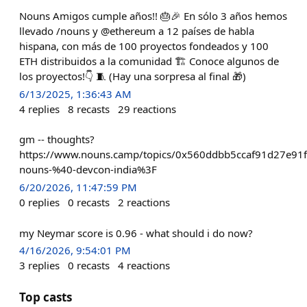
Nouns Amigos cumple años!! 🎂🎉 En sólo 3 años hemos
llevado /nouns y @ethereum a 12 países de habla
hispana, con más de 100 proyectos fondeados y 100
ETH distribuidos a la comunidad 🏗️ Conoce algunos de
los proyectos!👇 🧵 (Hay una sorpresa al final 🎁)
6/13/2025, 1:36:43 AM
4
replies
8
recasts
29
reactions
gm -- thoughts?
https://www.nouns.camp/topics/0x560ddbb5ccaf91d27e91
nouns-%40-devcon-india%3F
6/20/2026, 11:47:59 PM
0
replies
0
recasts
2
reactions
my Neymar score is 0.96 - what should i do now?
4/16/2026, 9:54:01 PM
3
replies
0
recasts
4
reactions
Top casts