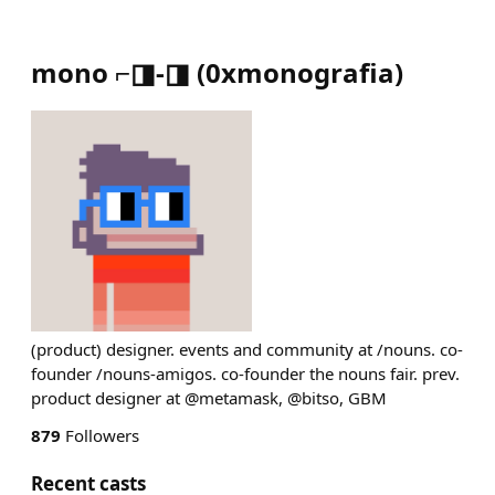
mono ⌐◨-◨
(
0xmonografia
)
(product) designer. events and community at /nouns. co-
founder /nouns-amigos. co-founder the nouns fair. prev.
product designer at @metamask, @bitso, GBM
879
Followers
Recent casts