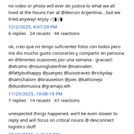
no video or photo will ever do justice to what we all
lived at the Nouns Fair at @devcon Argentina... but we
tried anyway! enjoy ⌐◨-◨
12/2/2025, 6:07:29 PM
6
replies
24
recasts
46
reactions
ok, creo que no tengo suficientes fotos con todos pero
me dio mucho gusto conocerles y compartir en persona
en diferentes ocasiones por una semana - gracias!!
@atcamo @nounsglutenfree @ivannalen
@fattybuthappy @juanpez @luisotravez @rickyday
@samchalom @brauxelion @joec @kathonejo
@duodomusica @gramajo.eth
11/25/2025, 10:08:19 PM
7
replies
14
recasts
47
reactions
unexpected things happened. we'll be even slower to
reply and will focus on critical nouns @ devconnect
logistics stuff