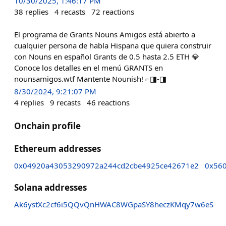
10/30/2025, 1:46:17 PM
38
replies
4
recasts
72
reactions
El programa de Grants Nouns Amigos está abierto a
cualquier persona de habla Hispana que quiera construir
con Nouns en español Grants de 0.5 hasta 2.5 ETH 💎
Conoce los detalles en el menú GRANTS en
nounsamigos.wtf Mantente Nounish! ⌐◨-◨
8/30/2024, 9:21:07 PM
4
replies
9
recasts
46
reactions
Onchain profile
Ethereum addresses
0x04920a43053290972a244cd2cbe4925ce42671e2
0x560
Solana addresses
Ak6ystXc2cf6i5QQvQnHWAC8WGpaSY8heczKMqy7w6eS