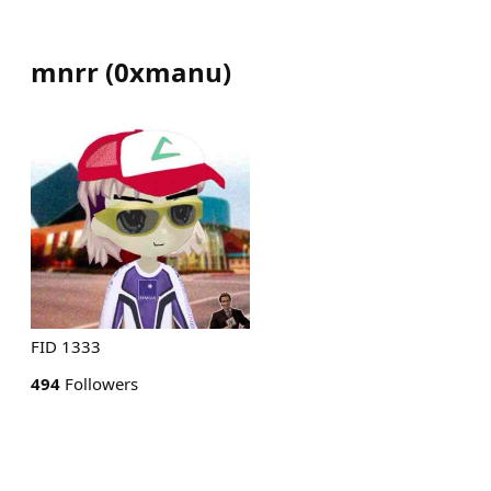
mnrr
(
0xmanu
)
FID 1333
494
Followers