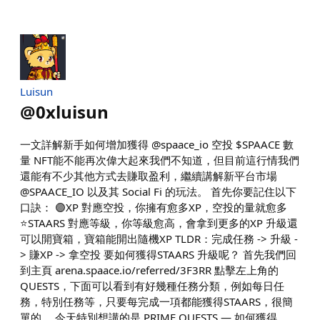
Luisun
@
0xluisun
一文詳解新手如何增加獲得 @spaace_io 空投 $SPAACE 數
量 NFT能不能再次偉大起來我們不知道，但目前這行情我們
還能有不少其他方式去賺取盈利，繼續講解新平台市場
@SPAACE_IO 以及其 Social Fi 的玩法。 首先你要記住以下
口訣： 🟣XP 對應空投，你擁有愈多XP，空投的量就愈多
⭐️STAARS 對應等級，你等級愈高，會拿到更多的XP 升級還
可以開寶箱，寶箱能開出隨機XP TLDR：完成任務 -> 升級 -
> 賺XP -> 拿空投 要如何獲得STAARS 升級呢？ 首先我們回
到主頁 arena.spaace.io/referred/3F3RR 點擊左上角的
QUESTS，下面可以看到有好幾種任務分類，例如每日任
務，特別任務等，只要每完成一項都能獲得STAARS，很簡
單的。 今天特別想講的是 PRIME QUESTS — 如何獲得