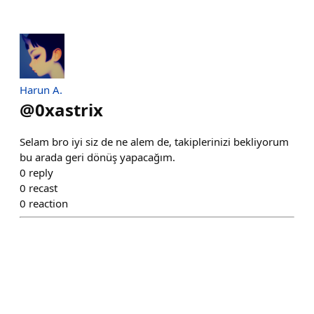
Harun A.
@
0xastrix
Selam bro iyi siz de ne alem de, takiplerinizi bekliyorum
bu arada geri dönüş yapacağım.
0
reply
0
recast
0
reaction